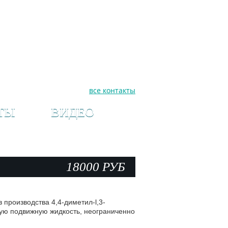
8 (987) 189 74
70
8 (987) 182 20
52
himnefteproduct@inbox.ru
himnefteproduct@gmail.com
все контакты
ЗАКАЗ
ONLINE
ТЫ
ВИДЕО
18000 РУБ
производства 4,4-диметил-l,3-
ую подвижную жидкость, неограниченно