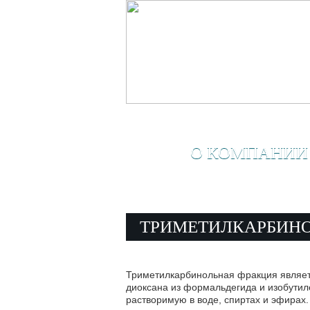
О КОМПАНИИ
ТРИМЕТИЛКАРБИНО
Триметилкарбинольная фракция являетс
диоксана из формальдегида и изобутил
растворимую в воде, спиртах и эфирах.